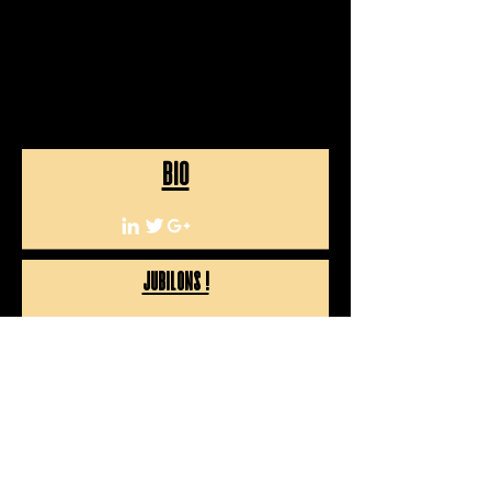
BIO
JUBILONS !
© Infingo 2024 -
Mentions légales