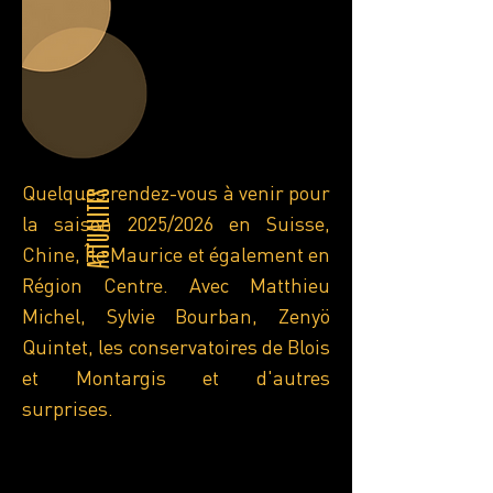
Quelques rendez-vous à venir pour
Actualités
la saison 2025/2026 en Suisse,
Chine, Île Maurice et également en
Région Centre. Avec Matthieu
Michel, Sylvie Bourban, Zenyö
Quintet, les conservatoires de Blois
et Montargis et d'autres
surprises.